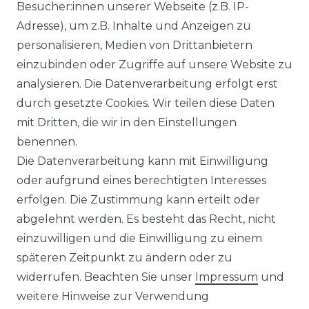
Ähnlicher Artikel
Besucher:innen unserer Webseite (z.B. IP-
Adresse), um z.B. Inhalte und Anzeigen zu
personalisieren, Medien von Drittanbietern
CASAMODA - Casual Fit Hemd
einzubinden oder Zugriffe auf unsere Website zu
(126130280)
analysieren. Die Datenverarbeitung erfolgt erst
UVP 39,99 €
ab 34,99 € *
durch gesetzte Cookies. Wir teilen diese Daten
mit Dritten, die wir in den Einstellungen
benennen.
*
inkl. ges. MwSt.
zzgl.
Versandkosten
Die Datenverarbeitung kann mit Einwilligung
oder aufgrund eines berechtigten Interesses
erfolgen. Die Zustimmung kann erteilt oder
abgelehnt werden. Es besteht das Recht, nicht
einzuwilligen und die Einwilligung zu einem
späteren Zeitpunkt zu ändern oder zu
Impressum
Daten­schutz­erklärung
widerrufen. Beachten Sie unser
Impressum
und
weitere Hinweise zur Verwendung