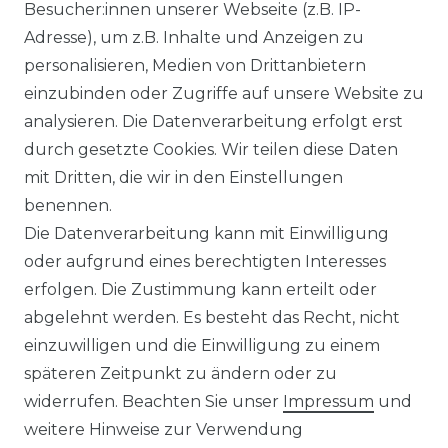
Ähnlicher Artikel
Besucher:innen unserer Webseite (z.B. IP-
Adresse), um z.B. Inhalte und Anzeigen zu
personalisieren, Medien von Drittanbietern
CASAMODA - Casual Fit Hemd
einzubinden oder Zugriffe auf unsere Website zu
(126130280)
analysieren. Die Datenverarbeitung erfolgt erst
UVP 39,99 €
ab 34,99 € *
durch gesetzte Cookies. Wir teilen diese Daten
mit Dritten, die wir in den Einstellungen
benennen.
*
inkl. ges. MwSt.
zzgl.
Versandkosten
Die Datenverarbeitung kann mit Einwilligung
oder aufgrund eines berechtigten Interesses
erfolgen. Die Zustimmung kann erteilt oder
abgelehnt werden. Es besteht das Recht, nicht
einzuwilligen und die Einwilligung zu einem
späteren Zeitpunkt zu ändern oder zu
Impressum
Daten­schutz­erklärung
widerrufen. Beachten Sie unser
Impressum
und
weitere Hinweise zur Verwendung