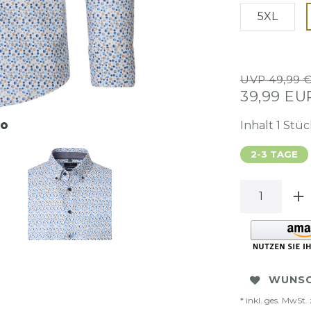
5XL
UVP 49,99 
39,99 E
Inhalt
1
Stüc
2-3 TAGE
WUNSC
* inkl. ges. MwSt. 