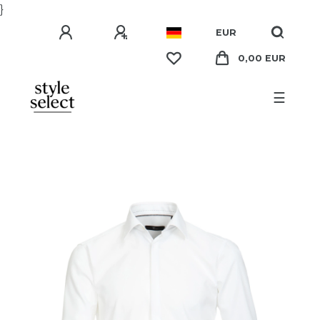
}
EUR
0,00 EUR
☰