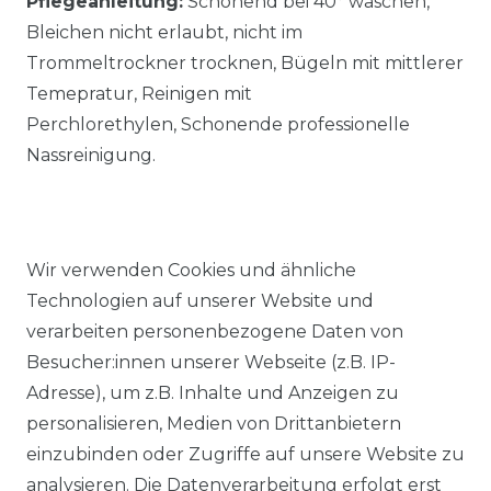
Pflegeanleitung:
Schonend bei 40° waschen,
Bleichen nicht erlaubt, nicht im
Trommeltrockner trocknen, Bügeln mit mittlerer
Temepratur, Reinigen mit
Perchlorethylen, Schonende professionelle
Nassreinigung.
Wir verwenden Cookies und ähnliche
Technologien auf unserer Website und
Ähnlicher Artikel
verarbeiten personenbezogene Daten von
Besucher:innen unserer Webseite (z.B. IP-
Adresse), um z.B. Inhalte und Anzeigen zu
Venti - Evening - Body Fit-
personalisieren, Medien von Drittanbietern
Festliches Herren Hemd weiß
einzubinden oder Zugriffe auf unsere Website zu
oder creme (001950)
analysieren. Die Datenverarbeitung erfolgt erst