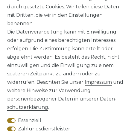
UVP 49,99 €
ab 47,99 € *
durch gesetzte Cookies. Wir teilen diese Daten
mit Dritten, die wir in den Einstellungen
benennen.
*
inkl. ges. MwSt.
zzgl.
Versandkosten
Die Datenverarbeitung kann mit Einwilligung
oder aufgrund eines berechtigten Interesses
erfolgen. Die Zustimmung kann erteilt oder
abgelehnt werden. Es besteht das Recht, nicht
einzuwilligen und die Einwilligung zu einem
späteren Zeitpunkt zu ändern oder zu
Impressum
Daten­schutz­erklärung
widerrufen. Beachten Sie unser
Impressum
und
weitere Hinweise zur Verwendung
personenbezogener Daten in unserer
Daten­
schutz­erklärung
.
AGB
Barrierefreiheitserklärung
Essenziell
Zahlungsdienstleister