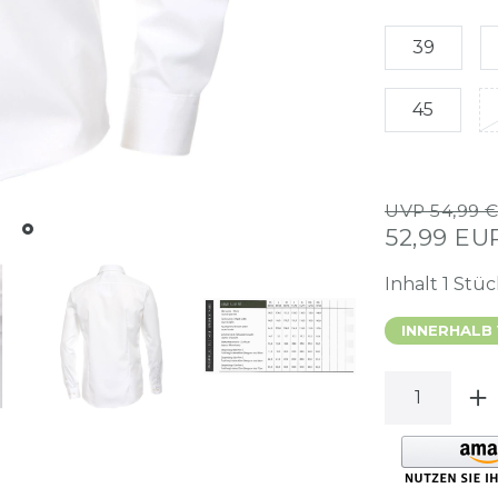
39
45
UVP 54,99 
52,99 E
Inhalt
1
Stüc
INNERHALB