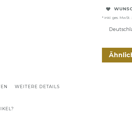
WUNSC
* inkl. ges. MwSt. 
Deutschla
Ähnlic
TEN
WEITERE DETAILS
IKEL?