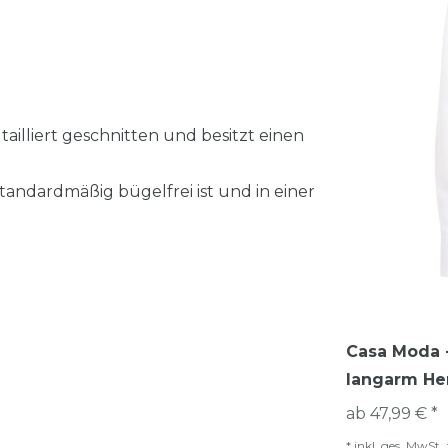
ailliert geschnitten und besitzt einen
standardmäßig bügelfrei ist und in einer
Casa Moda -
langarm He
ab 47,99 € *
*
inkl. ges. MwSt.