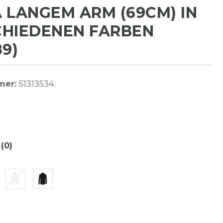
 LANGEM ARM (69CM) IN
CHIEDENEN FARBEN
89)
mer:
51313534
(0)