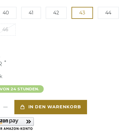
40
41
42
43
44
46
€
*
UR
k
 VON 24 STUNDEN.
IN DEN WARENKORB