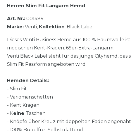
Herren Slim Fit
Langarm Hemd
Art. Nr.:
001489
Marke:
Venti,
Kollektion
: Black Label
Dieses Venti Business Hemd aus 100 % Baumwolle ist t
modischen Kent-Kragen. 69er-Extra-Langarm.
Venti Black Label steht für das junge Cityhemd, das 
Slim Fit Passform angeboten wird.
Hemden Details:
- Slim Fit
- Variomanschetten
- Kent Kragen
- K
eine
Taschen
- Knöpfe über Kreuz mit doppelten Faden angenäht
- 100% Bügelfrei, Selbstglättend