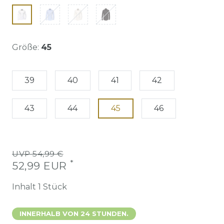
Größe:
45
39
40
41
42
43
44
45
46
UVP 54,99 €
*
52,99 EUR
Inhalt
1
Stück
INNERHALB VON 24 STUNDEN.