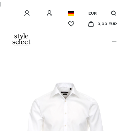
}
EUR
0,00 EUR
☰