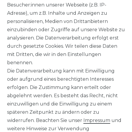
Besucher:innen unserer Webseite (z.B. IP-
Casa Moda - Comfort Fit -
Adresse), um z.B. Inhalte und Anzeigen zu
Bügelfreies Herren Business
personalisieren, Medien von Drittanbietern
langarm Hemd verschiedene
einzubinden oder Zugriffe auf unsere Website zu
Farben (006050)
analysieren. Die Datenverarbeitung erfolgt erst
UVP 49,99 €
ab 47,99 € *
durch gesetzte Cookies. Wir teilen diese Daten
mit Dritten, die wir in den Einstellungen
benennen.
*
inkl. ges. MwSt.
zzgl.
Versandkosten
Die Datenverarbeitung kann mit Einwilligung
oder aufgrund eines berechtigten Interesses
erfolgen. Die Zustimmung kann erteilt oder
abgelehnt werden. Es besteht das Recht, nicht
einzuwilligen und die Einwilligung zu einem
späteren Zeitpunkt zu ändern oder zu
Impressum
Daten­schutz­erklärung
widerrufen. Beachten Sie unser
Impressum
und
weitere Hinweise zur Verwendung