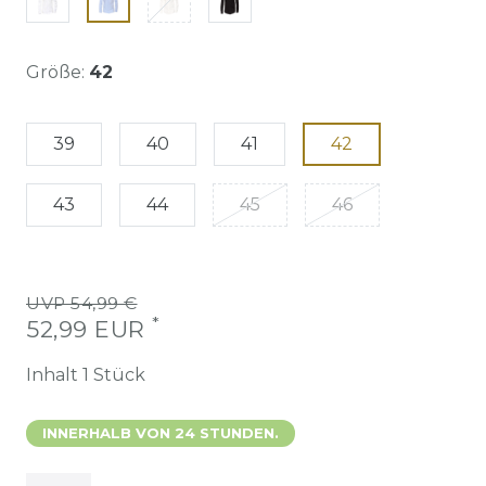
Größe:
42
39
40
41
42
43
44
45
46
UVP 54,99 €
*
52,99 EUR
Inhalt
1
Stück
INNERHALB VON 24 STUNDEN.