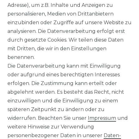
Adresse), um z.B. Inhalte und Anzeigen zu
Bügelfreies Herren Business
personalisieren, Medien von Drittanbietern
langarm Hemd verschiedene
einzubinden oder Zugriffe auf unsere Website zu
Farben (006050)
analysieren. Die Datenverarbeitung erfolgt erst
UVP 49,99 €
ab 47,99 € *
durch gesetzte Cookies. Wir teilen diese Daten
mit Dritten, die wir in den Einstellungen
benennen.
*
inkl. ges. MwSt.
zzgl.
Versandkosten
Die Datenverarbeitung kann mit Einwilligung
oder aufgrund eines berechtigten Interesses
erfolgen. Die Zustimmung kann erteilt oder
abgelehnt werden. Es besteht das Recht, nicht
einzuwilligen und die Einwilligung zu einem
späteren Zeitpunkt zu ändern oder zu
Impressum
Daten­schutz­erklärung
widerrufen. Beachten Sie unser
Impressum
und
weitere Hinweise zur Verwendung
personenbezogener Daten in unserer
Daten­