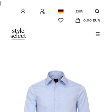
}
EUR
0,00 EUR
☰