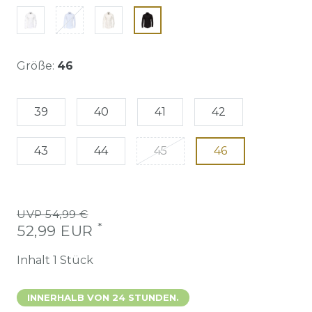
Größe:
46
39
40
41
42
43
44
45
46
UVP 54,99 €
*
52,99 EUR
Inhalt
1
Stück
INNERHALB VON 24 STUNDEN.