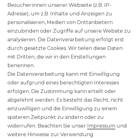
Besucher:innen unserer Webseite (z.B. IP-
Casa Moda - Comfort Fit -
Adresse), um z.B. Inhalte und Anzeigen zu
Bügelfreies Herren Business
personalisieren, Medien von Drittanbietern
langarm Hemd verschiedene
einzubinden oder Zugriffe auf unsere Website zu
Farben (006050)
analysieren. Die Datenverarbeitung erfolgt erst
UVP 49,99 €
ab 47,99 € *
durch gesetzte Cookies. Wir teilen diese Daten
mit Dritten, die wir in den Einstellungen
benennen.
*
inkl. ges. MwSt.
zzgl.
Versandkosten
Die Datenverarbeitung kann mit Einwilligung
oder aufgrund eines berechtigten Interesses
erfolgen. Die Zustimmung kann erteilt oder
abgelehnt werden. Es besteht das Recht, nicht
einzuwilligen und die Einwilligung zu einem
späteren Zeitpunkt zu ändern oder zu
Impressum
Daten­schutz­erklärung
widerrufen. Beachten Sie unser
Impressum
und
weitere Hinweise zur Verwendung