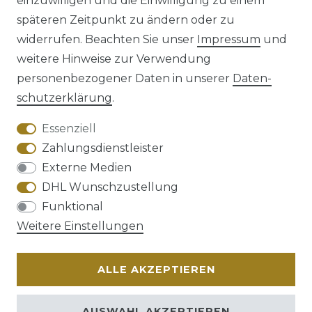
einzuwilligen und die Einwilligung zu einem
späteren Zeitpunkt zu ändern oder zu
Impressum
Daten­schutz­erklärung
widerrufen. Beachten Sie unser
Impressum
und
weitere Hinweise zur Verwendung
personenbezogener Daten in unserer
Daten­
schutz­erklärung
.
AGB
Barrierefreiheitserklärung
Essenziell
Zahlungsdienstleister
Externe Medien
DHL Wunschzustellung
Widerrufs­recht
Funktional
Weitere Einstellungen
ALLE AKZEPTIEREN
Kontakt
VERTRAG WIDERRUFEN
AUSWAHL AKZEPTIEREN