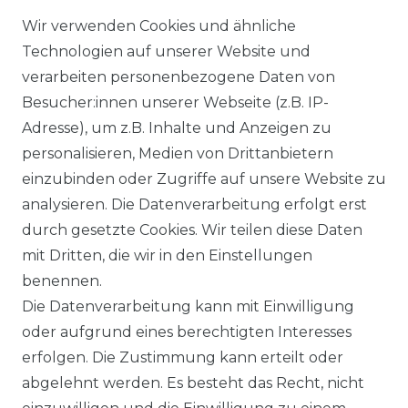
Wir verwenden Cookies und ähnliche
Technologien auf unserer Website und
verarbeiten personenbezogene Daten von
Besucher:innen unserer Webseite (z.B. IP-
Ähnlicher Artikel
Adresse), um z.B. Inhalte und Anzeigen zu
personalisieren, Medien von Drittanbietern
einzubinden oder Zugriffe auf unsere Website zu
:
Artikelpaket
analysieren. Die Datenverarbeitung erfolgt erst
UVP 49,99 €
ab 47,99 € *
durch gesetzte Cookies. Wir teilen diese Daten
mit Dritten, die wir in den Einstellungen
benennen.
*
inkl. ges. MwSt.
zzgl.
Versandkosten
Die Datenverarbeitung kann mit Einwilligung
oder aufgrund eines berechtigten Interesses
erfolgen. Die Zustimmung kann erteilt oder
abgelehnt werden. Es besteht das Recht, nicht