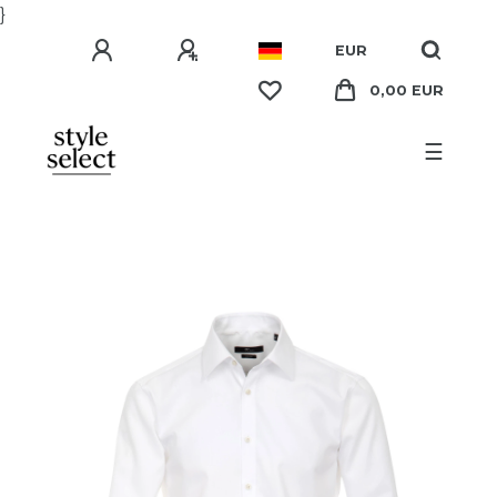
}
EUR
0,00 EUR
☰