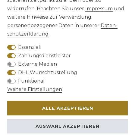
späteren Zeitpunkt zu ändern oder zu
Impressum
Daten­schutz­erklärung
widerrufen. Beachten Sie unser
Impressum
und
weitere Hinweise zur Verwendung
personenbezogener Daten in unserer
Daten­
schutz­erklärung
.
AGB
Barrierefreiheitserklärung
Essenziell
Zahlungsdienstleister
Externe Medien
DHL Wunschzustellung
Widerrufs­recht
Funktional
Weitere Einstellungen
ALLE AKZEPTIEREN
Kontakt
VERTRAG WIDERRUFEN
AUSWAHL AKZEPTIEREN