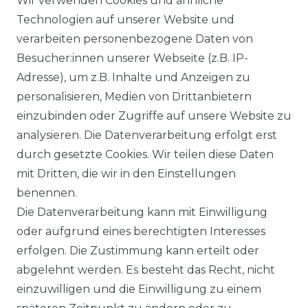
Wir verwenden Cookies und ähnliche
Technologien auf unserer Website und
verarbeiten personenbezogene Daten von
Besucher:innen unserer Webseite (z.B. IP-
Ähnlicher Artikel
Adresse), um z.B. Inhalte und Anzeigen zu
personalisieren, Medien von Drittanbietern
einzubinden oder Zugriffe auf unsere Website zu
:
Artikelpaket
analysieren. Die Datenverarbeitung erfolgt erst
UVP 49,99 €
ab 47,99 € *
durch gesetzte Cookies. Wir teilen diese Daten
mit Dritten, die wir in den Einstellungen
benennen.
*
inkl. ges. MwSt.
zzgl.
Versandkosten
Die Datenverarbeitung kann mit Einwilligung
oder aufgrund eines berechtigten Interesses
erfolgen. Die Zustimmung kann erteilt oder
abgelehnt werden. Es besteht das Recht, nicht
einzuwilligen und die Einwilligung zu einem