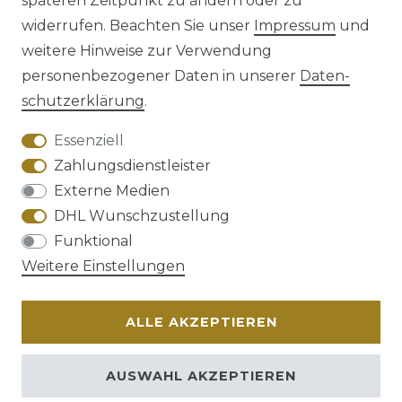
späteren Zeitpunkt zu ändern oder zu
Impressum
Daten­schutz­erklärung
widerrufen. Beachten Sie unser
Impressum
und
weitere Hinweise zur Verwendung
personenbezogener Daten in unserer
Daten­
schutz­erklärung
.
AGB
Barrierefreiheitserklärung
Essenziell
Zahlungsdienstleister
Externe Medien
DHL Wunschzustellung
Widerrufs­recht
Funktional
Weitere Einstellungen
ALLE AKZEPTIEREN
Kontakt
VERTRAG WIDERRUFEN
AUSWAHL AKZEPTIEREN