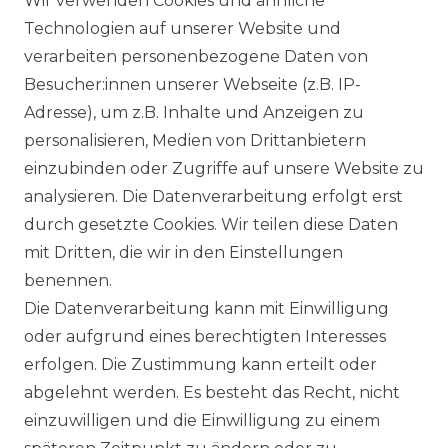
Wir verwenden Cookies und ähnliche
Technologien auf unserer Website und
verarbeiten personenbezogene Daten von
Besucher:innen unserer Webseite (z.B. IP-
Ähnlicher Artikel
Adresse), um z.B. Inhalte und Anzeigen zu
personalisieren, Medien von Drittanbietern
einzubinden oder Zugriffe auf unsere Website zu
:
Artikelpaket
analysieren. Die Datenverarbeitung erfolgt erst
UVP 49,99 €
ab 47,99 € *
durch gesetzte Cookies. Wir teilen diese Daten
mit Dritten, die wir in den Einstellungen
benennen.
*
inkl. ges. MwSt.
zzgl.
Versandkosten
Die Datenverarbeitung kann mit Einwilligung
oder aufgrund eines berechtigten Interesses
erfolgen. Die Zustimmung kann erteilt oder
abgelehnt werden. Es besteht das Recht, nicht
einzuwilligen und die Einwilligung zu einem