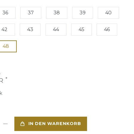
36
37
38
39
40
42
43
44
45
46
48
€
*
UR
k
IN DEN WARENKORB