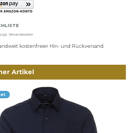
HLISTE
zzgl.
Versandkosten
ndweit kostenfreier Hin- und Rückversand.
her Artikel
ket