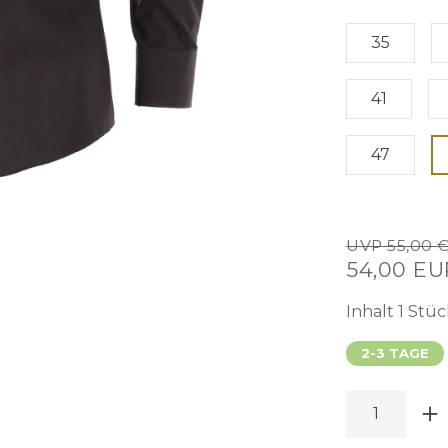
35
41
47
UVP 55,00 
54,00 E
Inhalt
1
Stüc
2-3 TAGE