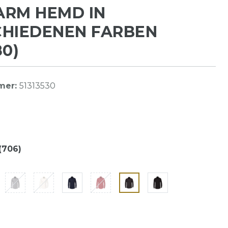
ARM HEMD IN
CHIEDENEN FARBEN
80)
mer:
51313530
(706)