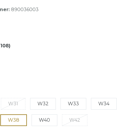
mer:
890036003
(108)
W31
W32
W33
W34
W38
W40
W42