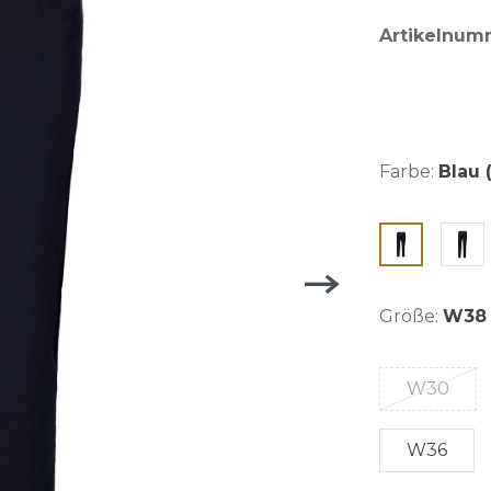
Artikelnum
Farbe:
Blau 
Größe:
W38
W30
W36