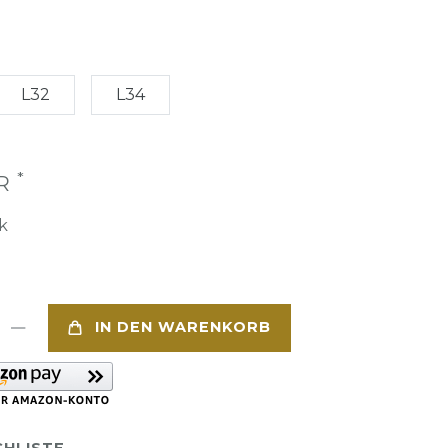
L32
L34
*
UR
k
IN DEN WARENKORB