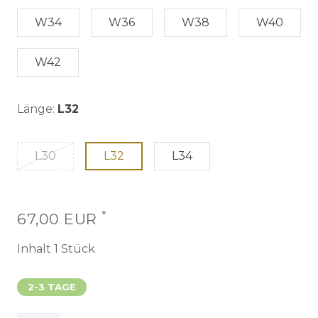
W34
W36
W38
W40
W42
Länge:
L32
L30
L32
L34
*
67,00 EUR
Inhalt
1
Stück
2-3 TAGE