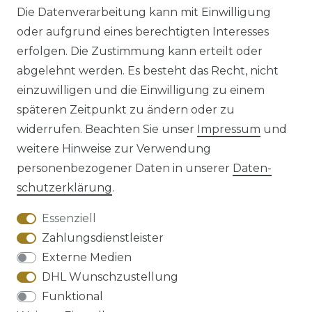
Die Datenverarbeitung kann mit Einwilligung
oder aufgrund eines berechtigten Interesses
erfolgen. Die Zustimmung kann erteilt oder
abgelehnt werden. Es besteht das Recht, nicht
einzuwilligen und die Einwilligung zu einem
späteren Zeitpunkt zu ändern oder zu
Impressum
Daten­schutz­erklärung
widerrufen. Beachten Sie unser
Impressum
und
weitere Hinweise zur Verwendung
personenbezogener Daten in unserer
Daten­
schutz­erklärung
.
AGB
Barrierefreiheitserklärung
Essenziell
Zahlungsdienstleister
Externe Medien
DHL Wunschzustellung
Widerrufs­recht
Funktional