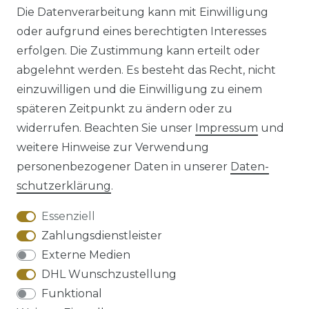
Die Datenverarbeitung kann mit Einwilligung
oder aufgrund eines berechtigten Interesses
erfolgen. Die Zustimmung kann erteilt oder
abgelehnt werden. Es besteht das Recht, nicht
einzuwilligen und die Einwilligung zu einem
späteren Zeitpunkt zu ändern oder zu
Impressum
Daten­schutz­erklärung
widerrufen. Beachten Sie unser
Impressum
und
weitere Hinweise zur Verwendung
personenbezogener Daten in unserer
Daten­
schutz­erklärung
.
AGB
Barrierefreiheitserklärung
Essenziell
Zahlungsdienstleister
Externe Medien
DHL Wunschzustellung
Widerrufs­recht
Funktional