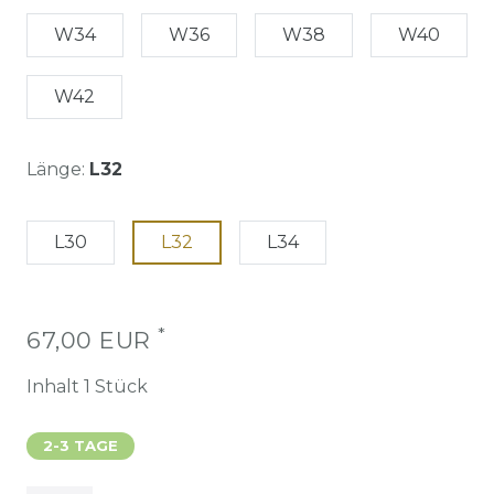
W34
W36
W38
W40
W42
Länge:
L32
L30
L32
L34
*
67,00 EUR
Inhalt
1
Stück
2-3 TAGE