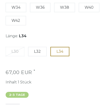
W34
W36
W38
W40
W42
Länge:
L34
L30
L32
L34
*
67,00 EUR
Inhalt
1
Stück
2-3 TAGE