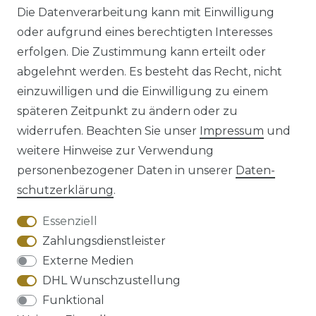
Die Datenverarbeitung kann mit Einwilligung
oder aufgrund eines berechtigten Interesses
erfolgen. Die Zustimmung kann erteilt oder
abgelehnt werden. Es besteht das Recht, nicht
einzuwilligen und die Einwilligung zu einem
späteren Zeitpunkt zu ändern oder zu
Impressum
Daten­schutz­erklärung
widerrufen. Beachten Sie unser
Impressum
und
weitere Hinweise zur Verwendung
personenbezogener Daten in unserer
Daten­
schutz­erklärung
.
AGB
Barrierefreiheitserklärung
Essenziell
Zahlungsdienstleister
Externe Medien
DHL Wunschzustellung
Widerrufs­recht
Funktional