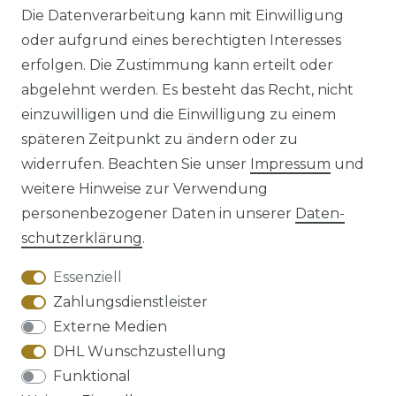
Die Datenverarbeitung kann mit Einwilligung
oder aufgrund eines berechtigten Interesses
erfolgen. Die Zustimmung kann erteilt oder
abgelehnt werden. Es besteht das Recht, nicht
einzuwilligen und die Einwilligung zu einem
späteren Zeitpunkt zu ändern oder zu
Impressum
Daten­schutz­erklärung
widerrufen. Beachten Sie unser
Impressum
und
weitere Hinweise zur Verwendung
personenbezogener Daten in unserer
Daten­
schutz­erklärung
.
AGB
Barrierefreiheitserklärung
Essenziell
Zahlungsdienstleister
Externe Medien
DHL Wunschzustellung
Widerrufs­recht
Funktional