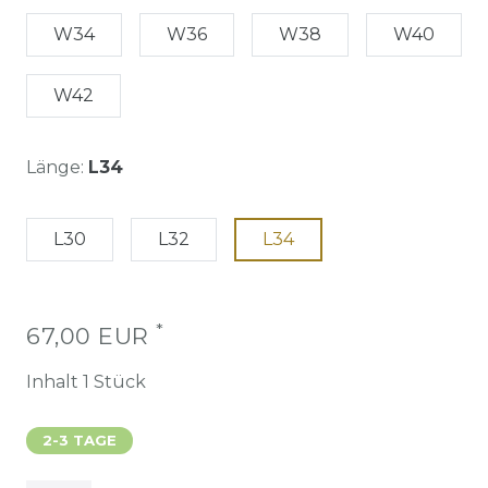
W34
W36
W38
W40
W42
Länge:
L34
L30
L32
L34
*
67,00 EUR
Inhalt
1
Stück
2-3 TAGE