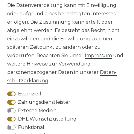
Die Datenverarbeitung kann mit Einwilligung
oder aufgrund eines berechtigten Interesses
erfolgen. Die Zustimmung kann erteilt oder
abgelehnt werden. Es besteht das Recht, nicht
einzuwilligen und die Einwilligung zu einem
späteren Zeitpunkt zu ändern oder zu
Impressum
Daten­schutz­erklärung
widerrufen. Beachten Sie unser
Impressum
und
weitere Hinweise zur Verwendung
personenbezogener Daten in unserer
Daten­
schutz­erklärung
.
AGB
Barrierefreiheitserklärung
Essenziell
Zahlungsdienstleister
Externe Medien
DHL Wunschzustellung
Widerrufs­recht
Funktional