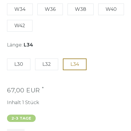
W34
W36
W38
W40
W42
Länge:
L34
L30
L32
L34
*
67,00 EUR
Inhalt
1
Stück
2-3 TAGE