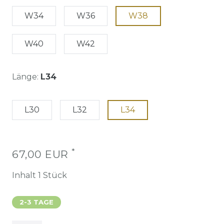
W34
W36
W38
W40
W42
Länge:
L34
L30
L32
L34
*
67,00 EUR
Inhalt
1
Stück
2-3 TAGE