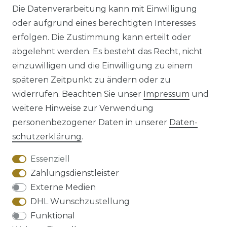
Die Datenverarbeitung kann mit Einwilligung
oder aufgrund eines berechtigten Interesses
erfolgen. Die Zustimmung kann erteilt oder
abgelehnt werden. Es besteht das Recht, nicht
einzuwilligen und die Einwilligung zu einem
späteren Zeitpunkt zu ändern oder zu
Impressum
Daten­schutz­erklärung
widerrufen. Beachten Sie unser
Impressum
und
weitere Hinweise zur Verwendung
personenbezogener Daten in unserer
Daten­
schutz­erklärung
.
AGB
Barrierefreiheitserklärung
Essenziell
Zahlungsdienstleister
Externe Medien
DHL Wunschzustellung
Widerrufs­recht
Funktional