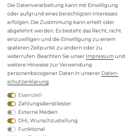
Die Datenverarbeitung kann mit Einwilligung
oder aufgrund eines berechtigten Interesses
erfolgen. Die Zustimmung kann erteilt oder
abgelehnt werden. Es besteht das Recht, nicht
einzuwilligen und die Einwilligung zu einem
späteren Zeitpunkt zu ändern oder zu
Impressum
Daten­schutz­erklärung
widerrufen. Beachten Sie unser
Impressum
und
weitere Hinweise zur Verwendung
personenbezogener Daten in unserer
Daten­
schutz­erklärung
.
AGB
Barrierefreiheitserklärung
Essenziell
Zahlungsdienstleister
Externe Medien
DHL Wunschzustellung
Widerrufs­recht
Funktional