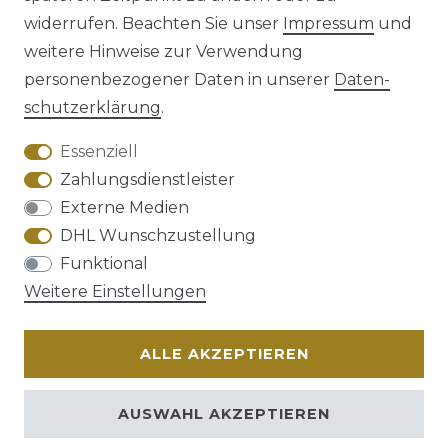
Impressum
Daten­schutz­erklärung
widerrufen. Beachten Sie unser
Impressum
und
weitere Hinweise zur Verwendung
personenbezogener Daten in unserer
Daten­
schutz­erklärung
.
AGB
Barrierefreiheitserklärung
Essenziell
Zahlungsdienstleister
Externe Medien
DHL Wunschzustellung
Widerrufs­recht
Funktional
Weitere Einstellungen
ALLE AKZEPTIEREN
Kontakt
VERTRAG WIDERRUFEN
AUSWAHL AKZEPTIEREN