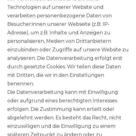
Ähnlicher Artikel
Technologien auf unserer Website und
verarbeiten personenbezogene Daten von
Besucher:innen unserer Webseite (z.B. IP-
Casa Moda - Comfort Fit -
Adresse), um z.B. Inhalte und Anzeigen zu
Bügelfreies Herren Business
personalisieren, Medien von Drittanbietern
langarm Hemd verschiedene
einzubinden oder Zugriffe auf unsere Website zu
Farben (006050)
analysieren. Die Datenverarbeitung erfolgt erst
UVP 49,99 €
ab 47,99 € *
durch gesetzte Cookies. Wir teilen diese Daten
mit Dritten, die wir in den Einstellungen
benennen.
*
inkl. ges. MwSt.
zzgl.
Versandkosten
Die Datenverarbeitung kann mit Einwilligung
oder aufgrund eines berechtigten Interesses
erfolgen. Die Zustimmung kann erteilt oder
abgelehnt werden. Es besteht das Recht, nicht
einzuwilligen und die Einwilligung zu einem
späteren Zeitpunkt zu ändern oder zu