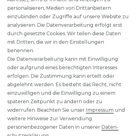
personalisieren, Medien von Drittanbietern
Authentic klein - Herren Sport
einzubinden oder Zugriffe auf unsere Website zu
und Freizeit Bermuda aus
analysieren. Die Datenverarbeitung erfolgt erst
Baumwollmix (55110)
durch gesetzte Cookies. Wir teilen diese Daten
ab 49,95 € *
mit Dritten, die wir in den Einstellungen
benennen.
Die Datenverarbeitung kann mit Einwilligung
*
inkl. ges. MwSt.
zzgl.
Versandkosten
oder aufgrund eines berechtigten Interesses
erfolgen. Die Zustimmung kann erteilt oder
abgelehnt werden. Es besteht das Recht, nicht
einzuwilligen und die Einwilligung zu einem
späteren Zeitpunkt zu ändern oder zu
Impressum
Daten­schutz­erklärung
widerrufen. Beachten Sie unser
Impressum
und
weitere Hinweise zur Verwendung
personenbezogener Daten in unserer
Daten­
schutz­erklärung
.