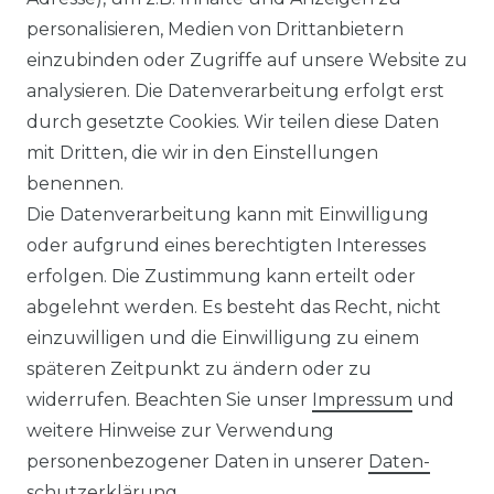
personalisieren, Medien von Drittanbietern
Authentic klein - Herren Sport
einzubinden oder Zugriffe auf unsere Website zu
und Freizeit Bermuda aus
analysieren. Die Datenverarbeitung erfolgt erst
Baumwollmix (55110)
durch gesetzte Cookies. Wir teilen diese Daten
ab 49,95 € *
mit Dritten, die wir in den Einstellungen
benennen.
Die Datenverarbeitung kann mit Einwilligung
*
inkl. ges. MwSt.
zzgl.
Versandkosten
oder aufgrund eines berechtigten Interesses
erfolgen. Die Zustimmung kann erteilt oder
abgelehnt werden. Es besteht das Recht, nicht
einzuwilligen und die Einwilligung zu einem
späteren Zeitpunkt zu ändern oder zu
Impressum
Daten­schutz­erklärung
widerrufen. Beachten Sie unser
Impressum
und
weitere Hinweise zur Verwendung
personenbezogener Daten in unserer
Daten­
schutz­erklärung
.