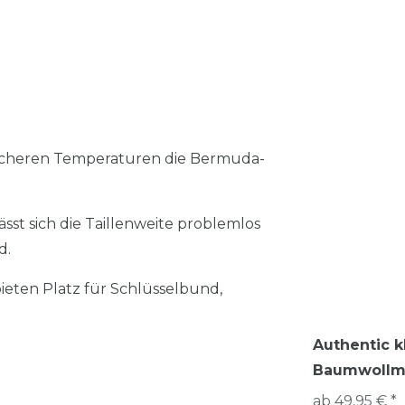
licheren Temperaturen die Bermuda-
t sich die Taillenweite problemlos
d.
ieten Platz für Schlüsselbund,
Authentic k
Baumwollmi
ab 49,95 € *