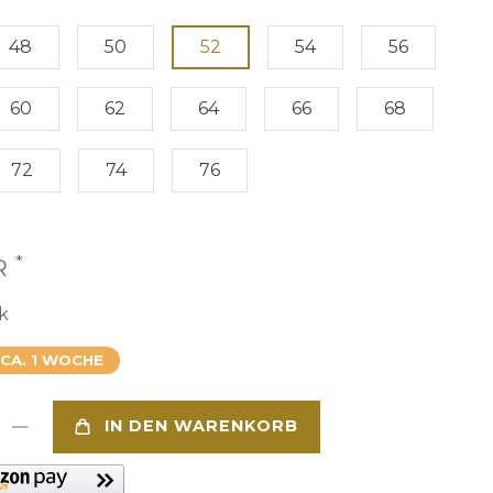
48
50
52
54
56
60
62
64
66
68
72
74
76
*
UR
k
 CA. 1 WOCHE
IN DEN WARENKORB