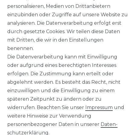
personalisieren, Medien von Drittanbietern
Strickjacke in verschiedenen
einzubinden oder Zugriffe auf unsere Website zu
Farben, S-6XL (004450)
analysieren. Die Datenverarbeitung erfolgt erst
UVP 69,99 €
ab 64,00 € *
durch gesetzte Cookies. Wir teilen diese Daten
mit Dritten, die wir in den Einstellungen
benennen.
*
inkl. ges. MwSt.
zzgl.
Versandkosten
Die Datenverarbeitung kann mit Einwilligung
oder aufgrund eines berechtigten Interesses
erfolgen. Die Zustimmung kann erteilt oder
abgelehnt werden. Es besteht das Recht, nicht
einzuwilligen und die Einwilligung zu einem
späteren Zeitpunkt zu ändern oder zu
Impressum
Daten­schutz­erklärung
widerrufen. Beachten Sie unser
Impressum
und
weitere Hinweise zur Verwendung
personenbezogener Daten in unserer
Daten­
schutz­erklärung
.