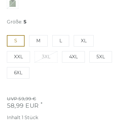
Größe:
S
S
M
L
XL
XXL
3XL
4XL
5XL
6XL
UVP 59,99 €
*
58,99 EUR
Inhalt
1
Stück