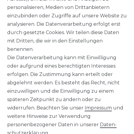
personalisieren, Medien von Drittanbietern
einzubinden oder Zugriffe auf unsere Website zu
:
Artikelpaket
analysieren. Die Datenverarbeitung erfolgt erst
ab 59,95 € *
durch gesetzte Cookies. Wir teilen diese Daten
mit Dritten, die wir in den Einstellungen
benennen.
*
inkl. ges. MwSt.
zzgl.
Versandkosten
Die Datenverarbeitung kann mit Einwilligung
oder aufgrund eines berechtigten Interesses
erfolgen. Die Zustimmung kann erteilt oder
abgelehnt werden. Es besteht das Recht, nicht
einzuwilligen und die Einwilligung zu einem
späteren Zeitpunkt zu ändern oder zu
Impressum
Daten­schutz­erklärung
widerrufen. Beachten Sie unser
Impressum
und
weitere Hinweise zur Verwendung
personenbezogener Daten in unserer
Daten­
schutz­erklärung
.