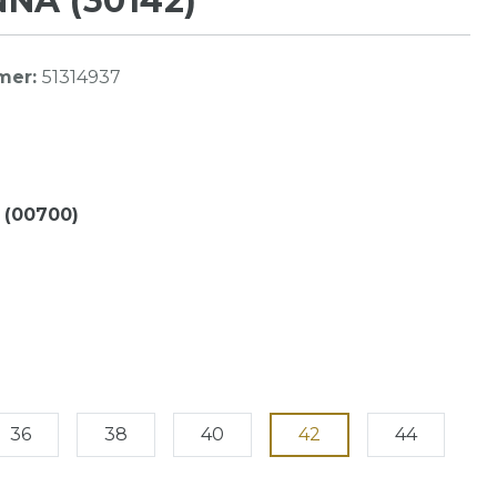
NA (30142)
mer:
51314937
 (00700)
36
38
40
42
44