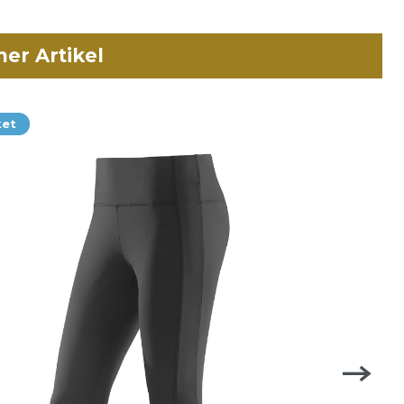
her Artikel
ket