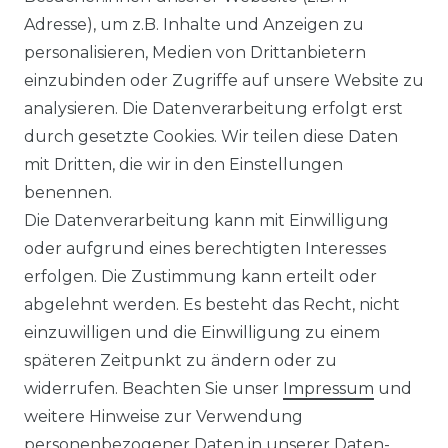
Ähnlicher Artikel
Adresse), um z.B. Inhalte und Anzeigen zu
personalisieren, Medien von Drittanbietern
einzubinden oder Zugriffe auf unsere Website zu
:
Artikelpaket
analysieren. Die Datenverarbeitung erfolgt erst
ab 69,95 € *
durch gesetzte Cookies. Wir teilen diese Daten
mit Dritten, die wir in den Einstellungen
benennen.
*
inkl. ges. MwSt.
zzgl.
Versandkosten
Die Datenverarbeitung kann mit Einwilligung
oder aufgrund eines berechtigten Interesses
erfolgen. Die Zustimmung kann erteilt oder
abgelehnt werden. Es besteht das Recht, nicht
einzuwilligen und die Einwilligung zu einem
späteren Zeitpunkt zu ändern oder zu
Impressum
Daten­schutz­erklärung
widerrufen. Beachten Sie unser
Impressum
und
weitere Hinweise zur Verwendung
personenbezogener Daten in unserer
Daten­