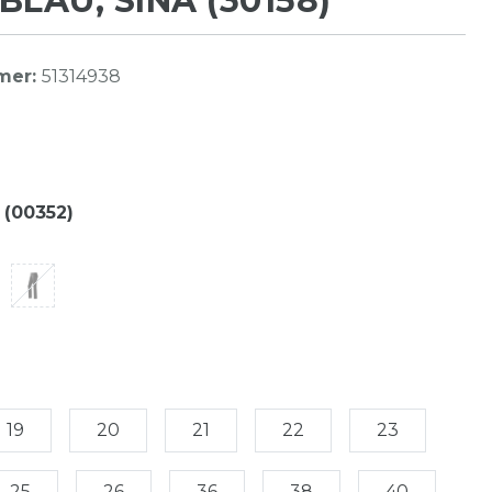
BLAU, SINA (30158)
mer:
51314938
 (00352)
19
20
21
22
23
25
26
36
38
40