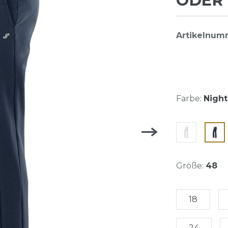
ODER 
Artikelnum
Farbe:
Night
Größe:
48
18
24