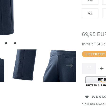
42
69,95 E
Inhalt
1
Stüc
LIEFERZEIT
WUNSC
* inkl. ges. MwSt. 