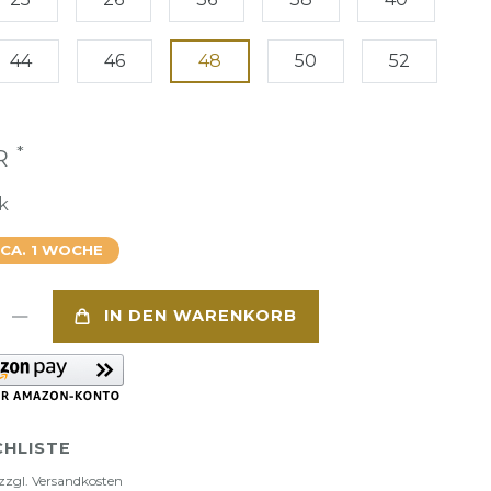
44
46
48
50
52
*
UR
k
 CA. 1 WOCHE
IN DEN WARENKORB
HLISTE
zzgl.
Versandkosten