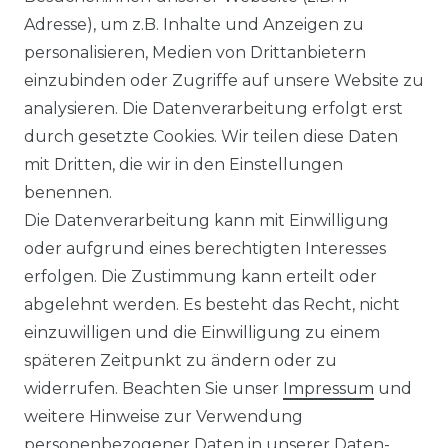
Ähnlicher Artikel
Adresse), um z.B. Inhalte und Anzeigen zu
personalisieren, Medien von Drittanbietern
einzubinden oder Zugriffe auf unsere Website zu
:
Artikelpaket
analysieren. Die Datenverarbeitung erfolgt erst
ab 69,95 € *
durch gesetzte Cookies. Wir teilen diese Daten
mit Dritten, die wir in den Einstellungen
benennen.
*
inkl. ges. MwSt.
zzgl.
Versandkosten
Die Datenverarbeitung kann mit Einwilligung
oder aufgrund eines berechtigten Interesses
erfolgen. Die Zustimmung kann erteilt oder
abgelehnt werden. Es besteht das Recht, nicht
einzuwilligen und die Einwilligung zu einem
späteren Zeitpunkt zu ändern oder zu
Impressum
Daten­schutz­erklärung
widerrufen. Beachten Sie unser
Impressum
und
weitere Hinweise zur Verwendung
personenbezogener Daten in unserer
Daten­