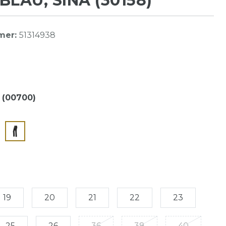
BLAU, SINA (30158)
mer:
51314938
 (00700)
19
20
21
22
23
25
26
36
38
40