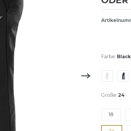
ODER 
Artikelnum
Farbe:
Black
Größe:
24
18
24