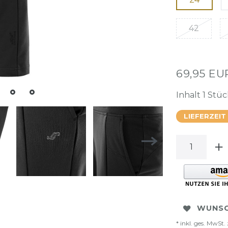
42
69,95 E
Inhalt
1
Stüc
LIEFERZEIT
WUNSC
* inkl. ges. MwSt. 