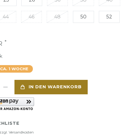
44
46
48
50
52
*
UR
k
 CA. 1 WOCHE
IN DEN WARENKORB
HLISTE
zzgl.
Versandkosten