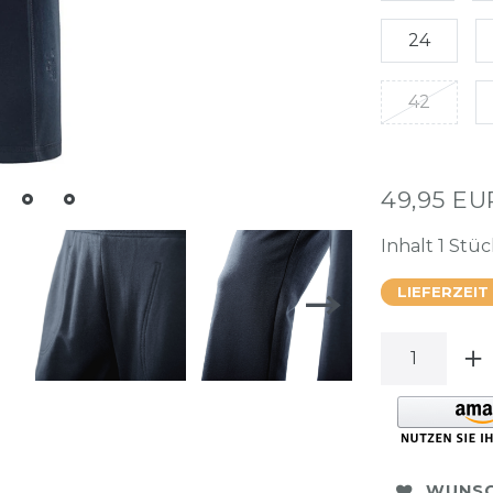
24
42
49,95 E
Inhalt
1
Stüc
LIEFERZEIT
WUNSC