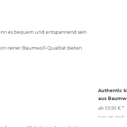
wenn es bequem und entspannend sein
von reiner Baumwoll-Qualität bieten
Authentic k
aus Baumwo
ab 59,95 € *
*
inkl. ges. MwSt.