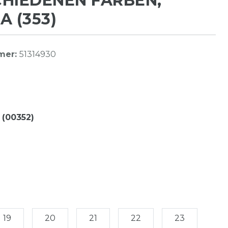
HIEDENEN FARBEN,
A (353)
mer:
51314930
 (00352)
19
20
21
22
23