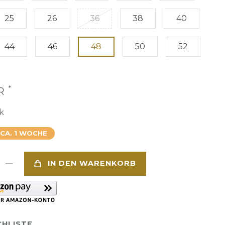
25
26
36
38
40
44
46
48
50
52
*
UR
k
 CA. 1 WOCHE
IN DEN WARENKORB
HLISTE