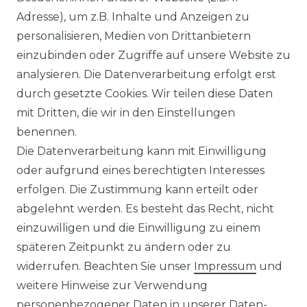
Adresse), um z.B. Inhalte und Anzeigen zu
Authentic klein - Elastische
personalisieren, Medien von Drittanbietern
Damen Sport und Freizeit
einzubinden oder Zugriffe auf unsere Website zu
Hose aus Baumwollmix (03025)
analysieren. Die Datenverarbeitung erfolgt erst
ab 59,95 € *
durch gesetzte Cookies. Wir teilen diese Daten
mit Dritten, die wir in den Einstellungen
benennen.
*
inkl. ges. MwSt.
zzgl.
Versandkosten
Die Datenverarbeitung kann mit Einwilligung
oder aufgrund eines berechtigten Interesses
erfolgen. Die Zustimmung kann erteilt oder
abgelehnt werden. Es besteht das Recht, nicht
einzuwilligen und die Einwilligung zu einem
späteren Zeitpunkt zu ändern oder zu
Impressum
Daten­schutz­erklärung
widerrufen. Beachten Sie unser
Impressum
und
weitere Hinweise zur Verwendung
personenbezogener Daten in unserer
Daten­