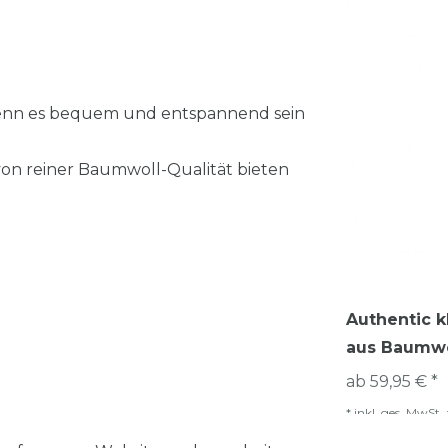
wenn es bequem und entspannend sein
von reiner Baumwoll-Qualität bieten
Authentic k
aus Baumwo
ab 59,95 € *
*
inkl. ges. MwSt.