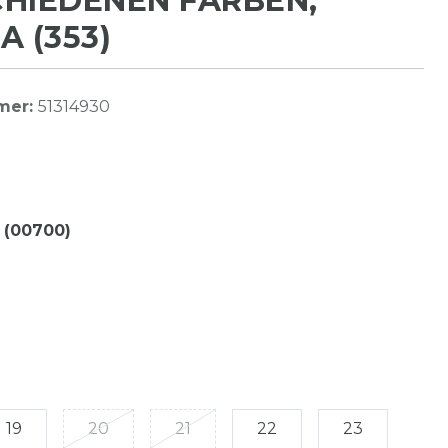
HIEDENEN FARBEN,
A (353)
mer:
51314930
 (00700)
19
20
21
22
23