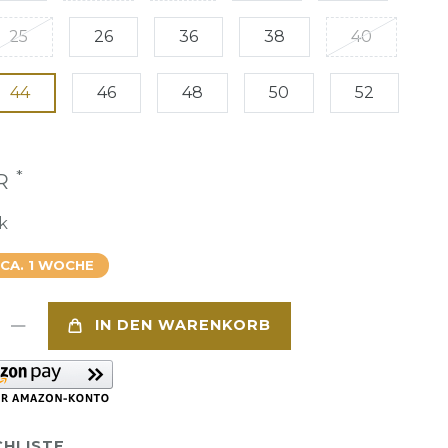
25
26
36
38
40
44
46
48
50
52
*
UR
k
 CA. 1 WOCHE
IN DEN WARENKORB
HLISTE