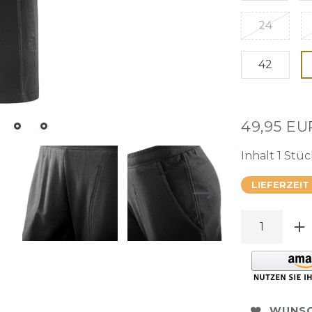
24
42
49,95 E
Inhalt
1
Stüc
LIEFERZEIT
WUNSC