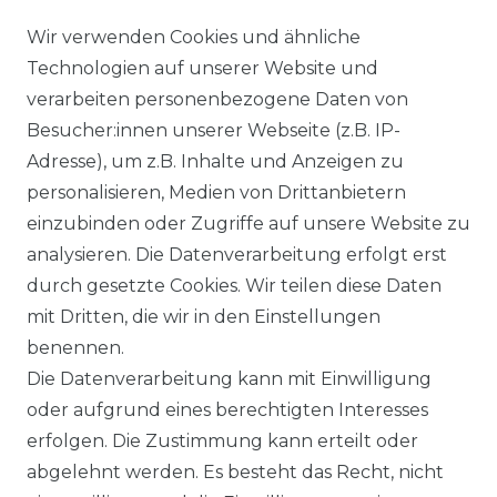
Wir verwenden Cookies und ähnliche
Technologien auf unserer Website und
Ähnlicher Artikel
verarbeiten personenbezogene Daten von
Besucher:innen unserer Webseite (z.B. IP-
Adresse), um z.B. Inhalte und Anzeigen zu
Authentic klein - Damen Sport
personalisieren, Medien von Drittanbietern
und Freizeit Hose aus reiner
einzubinden oder Zugriffe auf unsere Website zu
Baumwolle (03020)
analysieren. Die Datenverarbeitung erfolgt erst
ab 54,95 € *
durch gesetzte Cookies. Wir teilen diese Daten
mit Dritten, die wir in den Einstellungen
benennen.
*
inkl. ges. MwSt.
zzgl.
Versandkosten
Die Datenverarbeitung kann mit Einwilligung
oder aufgrund eines berechtigten Interesses
erfolgen. Die Zustimmung kann erteilt oder
abgelehnt werden. Es besteht das Recht, nicht