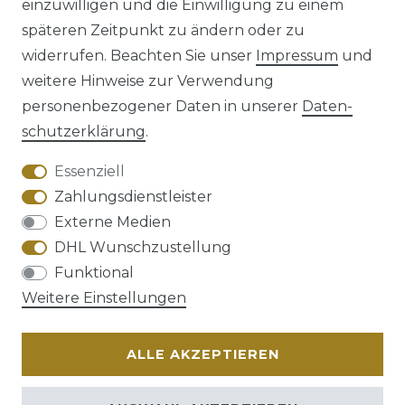
einzuwilligen und die Einwilligung zu einem
späteren Zeitpunkt zu ändern oder zu
Impressum
Daten­schutz­erklärung
widerrufen. Beachten Sie unser
Impressum
und
weitere Hinweise zur Verwendung
personenbezogener Daten in unserer
Daten­
schutz­erklärung
.
AGB
Barrierefreiheitserklärung
Essenziell
Zahlungsdienstleister
Externe Medien
DHL Wunschzustellung
Widerrufs­recht
Funktional
Weitere Einstellungen
ALLE AKZEPTIEREN
Kontakt
VERTRAG WIDERRUFEN