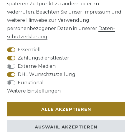
späteren Zeitpunkt zu ändern oder zu
Impressum
Daten­schutz­erklärung
widerrufen. Beachten Sie unser
Impressum
und
weitere Hinweise zur Verwendung
personenbezogener Daten in unserer
Daten­
schutz­erklärung
.
AGB
Barrierefreiheitserklärung
Essenziell
Zahlungsdienstleister
Externe Medien
DHL Wunschzustellung
Funktional
Widerrufs­recht
Weitere Einstellungen
ALLE AKZEPTIEREN
Kontakt
VERTRAG WIDERRUFEN
AUSWAHL AKZEPTIEREN