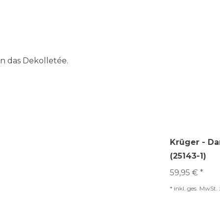
n das Dekolletée.
Krüger - Da
(25143-1)
59,95 € *
*
inkl. ges. MwSt.