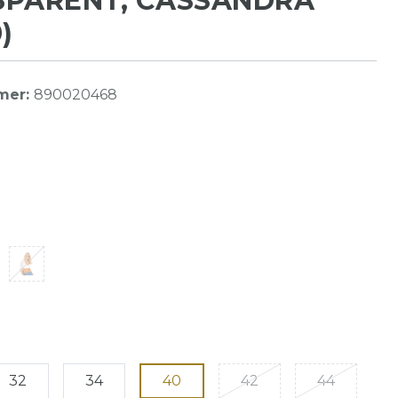
SPARENT, CASSANDRA
)
mer:
890020468
32
34
40
42
44