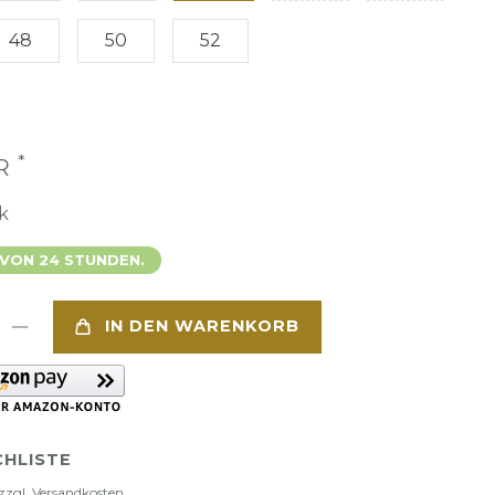
48
50
52
*
UR
k
 VON 24 STUNDEN.
IN DEN WARENKORB
HLISTE
zzgl.
Versandkosten