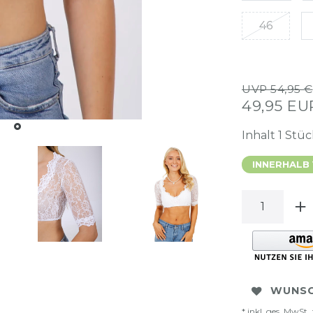
46
UVP 54,95 €
49,95 E
Inhalt
1
Stüc
INNERHALB
WUNSC
* inkl. ges. MwSt. 