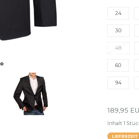
24
30
48
60
94
189,95 E
Inhalt
1
Stüc
LIEFERZEIT