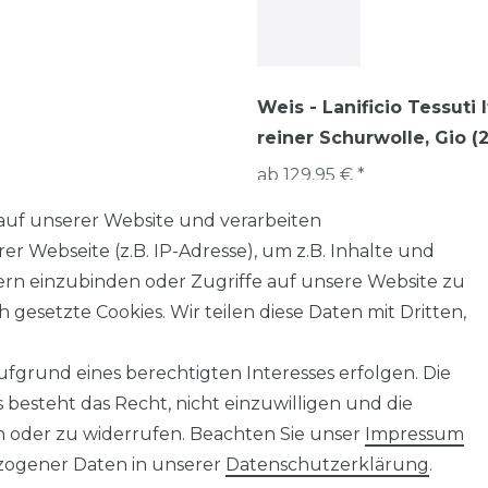
Weis - Lanificio Tessuti 
reiner Schurwolle, Gio (
ab 129,95 € *
*
inkl. ges. MwSt.
zzgl.
Versandkoste
auf unserer Website und verarbeiten
 Webseite (z.B. IP-Adresse), um z.B. Inhalte und
tern einzubinden oder Zugriffe auf unsere Website zu
 gesetzte Cookies. Wir teilen diese Daten mit Dritten,
fgrund eines berechtigten Interesses erfolgen. Die
AGB
Barrierefreiheitserklärung
Widerrufs­recht
besteht das Recht, nicht einzuwilligen und die
n oder zu widerrufen. Beachten Sie unser
Impressum
ogener Daten in unserer
Daten­schutz­erklärung
.