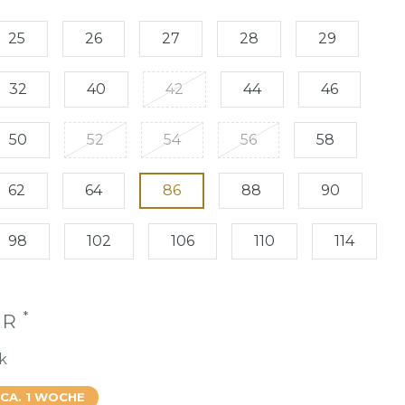
25
26
27
28
29
32
40
42
44
46
50
52
54
56
58
62
64
86
88
90
98
102
106
110
114
*
UR
k
 CA. 1 WOCHE