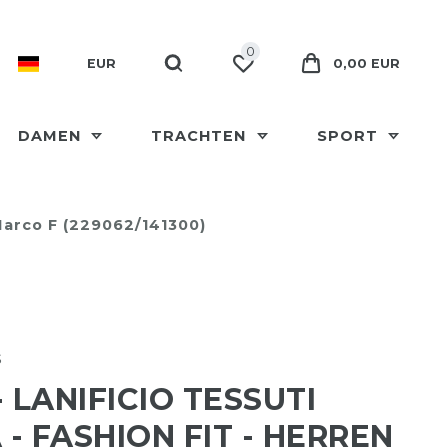
0
EUR
0,00 EUR
DAMEN
TRACHTEN
SPORT
 Marco F (229062/141300)
s
- LANIFICIO TESSUTI
A - FASHION FIT - HERREN