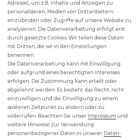
Adresse), um z.B. Inhalte und Anzeigen zu
Casa Moda - Herren Polo-Shirt
personalisieren, Medien von Drittanbietern
unifarben in verschiedenen
einzubinden oder Zugriffe auf unsere Website zu
Farben (993106500)
analysieren. Die Datenverarbeitung erfolgt erst
UVP 49,99 €
ab 47,99 € *
durch gesetzte Cookies. Wir teilen diese Daten
mit Dritten, die wir in den Einstellungen
benennen.
*
inkl. ges. MwSt.
zzgl.
Versandkosten
Die Datenverarbeitung kann mit Einwilligung
oder aufgrund eines berechtigten Interesses
erfolgen. Die Zustimmung kann erteilt oder
abgelehnt werden. Es besteht das Recht, nicht
einzuwilligen und die Einwilligung zu einem
späteren Zeitpunkt zu ändern oder zu
Impressum
Daten­schutz­erklärung
widerrufen. Beachten Sie unser
Impressum
und
weitere Hinweise zur Verwendung
personenbezogener Daten in unserer
Daten­