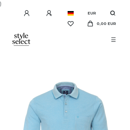
}
EUR
0,00 EUR
☰