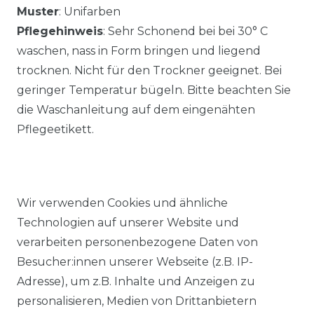
Muster
: Unifarben
Pflegehinweis
: Sehr Schonend bei bei 30° C
waschen, nass in Form bringen und liegend
trocknen. Nicht für den Trockner geeignet. Bei
geringer Temperatur bügeln. Bitte beachten Sie
die Waschanleitung auf dem eingenähten
Pflegeetikett.
Wir verwenden Cookies und ähnliche
Technologien auf unserer Website und
Ähnlicher Artikel
verarbeiten personenbezogene Daten von
Besucher:innen unserer Webseite (z.B. IP-
Adresse), um z.B. Inhalte und Anzeigen zu
Casa Moda - Herren Polo-Shirt
personalisieren, Medien von Drittanbietern
unifarben in verschiedenen