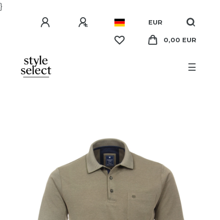
}
EUR
0,00 EUR
☰