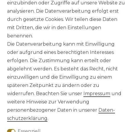
einzubinden oder Zugriffe auf unsere Website zu
Farben (993106500)
analysieren. Die Datenverarbeitung erfolgt erst
UVP 49,99 €
ab 47,99 € *
durch gesetzte Cookies. Wir teilen diese Daten
mit Dritten, die wir in den Einstellungen
benennen.
*
inkl. ges. MwSt.
zzgl.
Versandkosten
Die Datenverarbeitung kann mit Einwilligung
oder aufgrund eines berechtigten Interesses
erfolgen. Die Zustimmung kann erteilt oder
abgelehnt werden. Es besteht das Recht, nicht
einzuwilligen und die Einwilligung zu einem
späteren Zeitpunkt zu ändern oder zu
Impressum
Daten­schutz­erklärung
widerrufen. Beachten Sie unser
Impressum
und
weitere Hinweise zur Verwendung
personenbezogener Daten in unserer
Daten­
schutz­erklärung
.
AGB
Barrierefreiheitserklärung
Essenziell