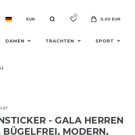
0
EUR
0,00 EUR
DAMEN
TRACHTEN
SPORT
4)
ker
NSTICKER - GALA HERREN
 BÜGELFREI, MODERN,