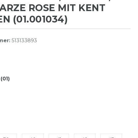
RZE ROSE MIT KENT
N (01.001034)
mer:
513133893
(01)