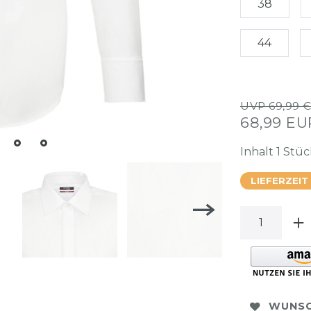
38
44
UVP 69,99 
68,99 E
Inhalt
1
Stüc
LIEFERZEIT
WUNSC