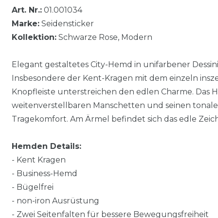
Art. Nr.:
01.001034
Marke:
Seidensticker
Kollektion:
Schwarze Rose, Modern
Elegant gestaltetes City-Hemd in unifarbener Dessini
Insbesondere der Kent-Kragen mit dem einzeln insz
Knopfleiste unterstreichen den edlen Charme. Das H
weitenverstellbaren Manschetten und seinen tonal
Tragekomfort. Am Ärmel befindet sich das edle Zei
Hemden Details:
- Kent Kragen
- Business-Hemd
- Bügelfrei
- non-iron Ausrüstung
- Zwei Seitenfalten für bessere Bewegungsfreiheit