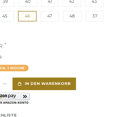
39
40
41
42
43
45
46
47
48
37
€
*
UR
k
 CA. 1 WOCHE
IN DEN WARENKORB
HLISTE