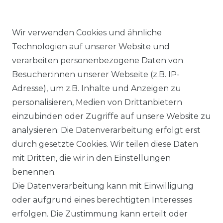
Wir verwenden Cookies und ähnliche
Technologien auf unserer Website und
verarbeiten personenbezogene Daten von
Ähnlicher Artikel
Besucher:innen unserer Webseite (z.B. IP-
Adresse), um z.B. Inhalte und Anzeigen zu
personalisieren, Medien von Drittanbietern
Seidensticker - Herren
einzubinden oder Zugriffe auf unsere Website zu
Business Hemd (01.153480)
analysieren. Die Datenverarbeitung erfolgt erst
UVP 59,99 €
ab 58,99 € *
durch gesetzte Cookies. Wir teilen diese Daten
mit Dritten, die wir in den Einstellungen
benennen.
*
inkl. ges. MwSt.
zzgl.
Versandkosten
Die Datenverarbeitung kann mit Einwilligung
oder aufgrund eines berechtigten Interesses
erfolgen. Die Zustimmung kann erteilt oder