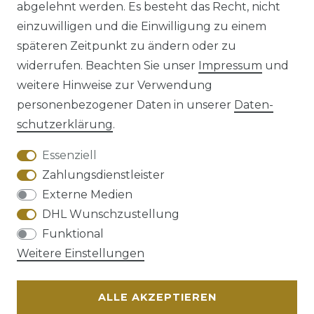
abgelehnt werden. Es besteht das Recht, nicht
einzuwilligen und die Einwilligung zu einem
späteren Zeitpunkt zu ändern oder zu
Impressum
Daten­schutz­erklärung
widerrufen. Beachten Sie unser
Impressum
und
weitere Hinweise zur Verwendung
personenbezogener Daten in unserer
Daten­
schutz­erklärung
.
AGB
Barrierefreiheitserklärung
Essenziell
Zahlungsdienstleister
Externe Medien
DHL Wunschzustellung
Widerrufs­recht
Funktional
Weitere Einstellungen
ALLE AKZEPTIEREN
Kontakt
VERTRAG WIDERRUFEN