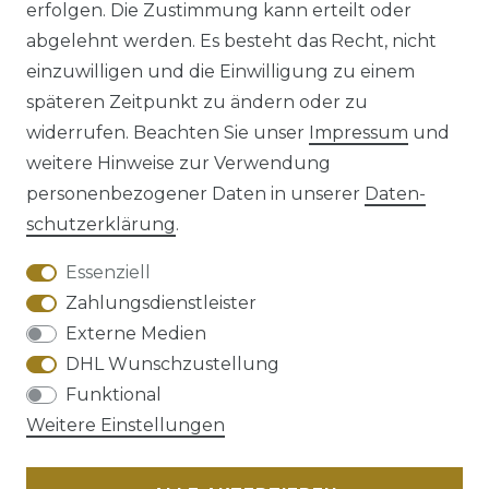
erfolgen. Die Zustimmung kann erteilt oder
abgelehnt werden. Es besteht das Recht, nicht
einzuwilligen und die Einwilligung zu einem
späteren Zeitpunkt zu ändern oder zu
Impressum
Daten­schutz­erklärung
widerrufen. Beachten Sie unser
Impressum
und
weitere Hinweise zur Verwendung
personenbezogener Daten in unserer
Daten­
schutz­erklärung
.
AGB
Barrierefreiheitserklärung
Essenziell
Zahlungsdienstleister
Externe Medien
DHL Wunschzustellung
Widerrufs­recht
Funktional
Weitere Einstellungen