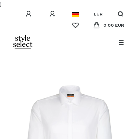
}
EUR
0,00 EUR
☰