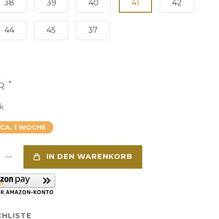
38
39
40
41
42
44
45
37
€
*
UR
k
 CA. 1 WOCHE
IN DEN WARENKORB
HLISTE