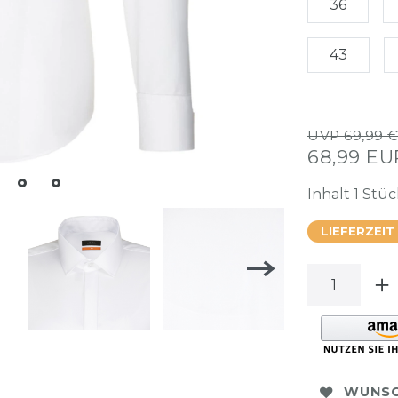
36
43
UVP 69,99 
68,99 E
Inhalt
1
Stüc
LIEFERZEIT
WUNSC