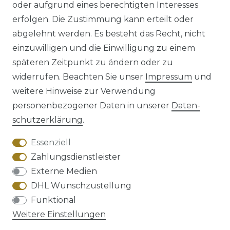
oder aufgrund eines berechtigten Interesses
erfolgen. Die Zustimmung kann erteilt oder
abgelehnt werden. Es besteht das Recht, nicht
einzuwilligen und die Einwilligung zu einem
späteren Zeitpunkt zu ändern oder zu
Impressum
Daten­schutz­erklärung
widerrufen. Beachten Sie unser
Impressum
und
weitere Hinweise zur Verwendung
personenbezogener Daten in unserer
Daten­
schutz­erklärung
.
AGB
Barrierefreiheitserklärung
Essenziell
Zahlungsdienstleister
Externe Medien
DHL Wunschzustellung
Widerrufs­recht
Funktional
Weitere Einstellungen