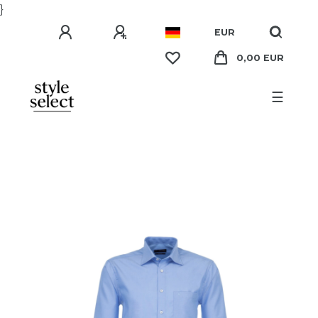
}
EUR
0,00 EUR
☰