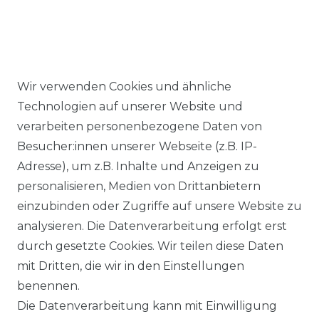
Wir verwenden Cookies und ähnliche
Ähnlicher Artikel
Technologien auf unserer Website und
verarbeiten personenbezogene Daten von
Besucher:innen unserer Webseite (z.B. IP-
Casa Moda - Comfort Fit -
Adresse), um z.B. Inhalte und Anzeigen zu
Bügelfreies Herren Business
personalisieren, Medien von Drittanbietern
kurzarm Hemd verschiedene
einzubinden oder Zugriffe auf unsere Website zu
Farben (008070)
analysieren. Die Datenverarbeitung erfolgt erst
UVP 49,99 €
ab 47,99 € *
durch gesetzte Cookies. Wir teilen diese Daten
mit Dritten, die wir in den Einstellungen
benennen.
*
inkl. ges. MwSt.
zzgl.
Versandkosten
Die Datenverarbeitung kann mit Einwilligung