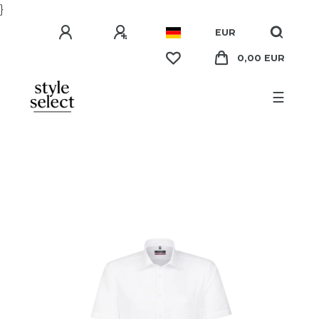
}
EUR
0,00 EUR
☰