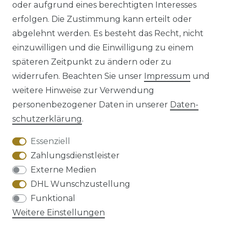
oder aufgrund eines berechtigten Interesses
erfolgen. Die Zustimmung kann erteilt oder
abgelehnt werden. Es besteht das Recht, nicht
einzuwilligen und die Einwilligung zu einem
späteren Zeitpunkt zu ändern oder zu
Impressum
Daten­schutz­erklärung
widerrufen. Beachten Sie unser
Impressum
und
weitere Hinweise zur Verwendung
personenbezogener Daten in unserer
Daten­
schutz­erklärung
.
AGB
Barrierefreiheitserklärung
Essenziell
Zahlungsdienstleister
Externe Medien
DHL Wunschzustellung
Widerrufs­recht
Funktional
Weitere Einstellungen