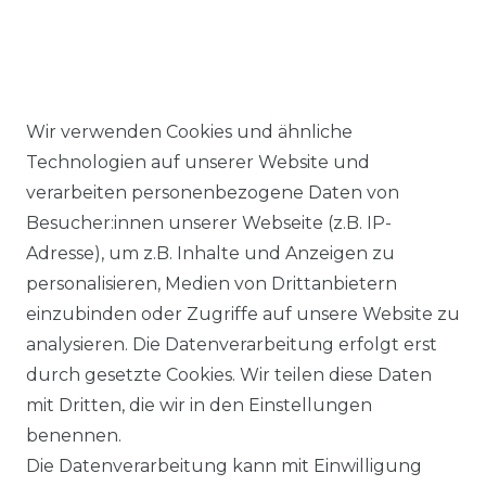
Wir verwenden Cookies und ähnliche
Ähnlicher Artikel
Technologien auf unserer Website und
verarbeiten personenbezogene Daten von
Besucher:innen unserer Webseite (z.B. IP-
Casa Moda - Comfort Fit -
Adresse), um z.B. Inhalte und Anzeigen zu
Bügelfreies Herren Business
personalisieren, Medien von Drittanbietern
kurzarm Hemd verschiedene
einzubinden oder Zugriffe auf unsere Website zu
Farben (008070)
analysieren. Die Datenverarbeitung erfolgt erst
UVP 49,99 €
ab 47,99 € *
durch gesetzte Cookies. Wir teilen diese Daten
mit Dritten, die wir in den Einstellungen
benennen.
*
inkl. ges. MwSt.
zzgl.
Versandkosten
Die Datenverarbeitung kann mit Einwilligung