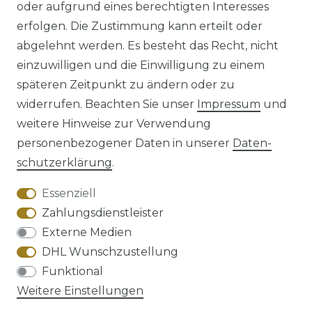
oder aufgrund eines berechtigten Interesses
erfolgen. Die Zustimmung kann erteilt oder
abgelehnt werden. Es besteht das Recht, nicht
einzuwilligen und die Einwilligung zu einem
späteren Zeitpunkt zu ändern oder zu
Impressum
Daten­schutz­erklärung
widerrufen. Beachten Sie unser
Impressum
und
weitere Hinweise zur Verwendung
personenbezogener Daten in unserer
Daten­
schutz­erklärung
.
AGB
Barrierefreiheitserklärung
Essenziell
Zahlungsdienstleister
Externe Medien
DHL Wunschzustellung
Widerrufs­recht
Funktional
Weitere Einstellungen