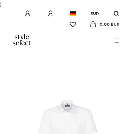
}
EUR
0,00 EUR
☰