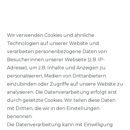
Wir verwenden Cookies und ähnliche
Ähnlicher Artikel
Technologien auf unserer Website und
verarbeiten personenbezogene Daten von
Besucher:innen unserer Webseite (z.B. IP-
Casa Moda - Comfort Fit -
Adresse), um z.B. Inhalte und Anzeigen zu
Bügelfreies Herren Business
personalisieren, Medien von Drittanbietern
kurzarm Hemd verschiedene
einzubinden oder Zugriffe auf unsere Website zu
Farben (008070)
analysieren. Die Datenverarbeitung erfolgt erst
UVP 49,99 €
ab 47,99 € *
durch gesetzte Cookies. Wir teilen diese Daten
mit Dritten, die wir in den Einstellungen
benennen.
*
inkl. ges. MwSt.
zzgl.
Versandkosten
Die Datenverarbeitung kann mit Einwilligung