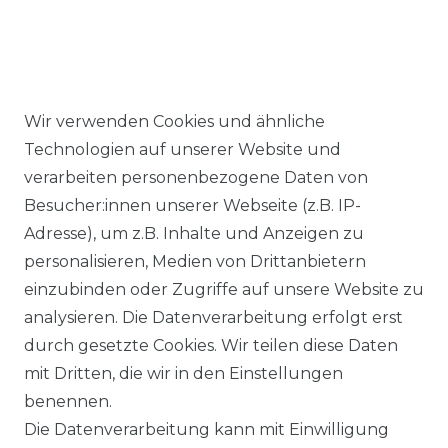
Wir verwenden Cookies und ähnliche
Ähnlicher Artikel
Technologien auf unserer Website und
verarbeiten personenbezogene Daten von
Besucher:innen unserer Webseite (z.B. IP-
Casa Moda - Comfort Fit -
Adresse), um z.B. Inhalte und Anzeigen zu
Bügelfreies Herren Business
personalisieren, Medien von Drittanbietern
kurzarm Hemd verschiedene
einzubinden oder Zugriffe auf unsere Website zu
Farben (008070)
analysieren. Die Datenverarbeitung erfolgt erst
UVP 49,99 €
ab 47,99 € *
durch gesetzte Cookies. Wir teilen diese Daten
mit Dritten, die wir in den Einstellungen
benennen.
*
inkl. ges. MwSt.
zzgl.
Versandkosten
Die Datenverarbeitung kann mit Einwilligung