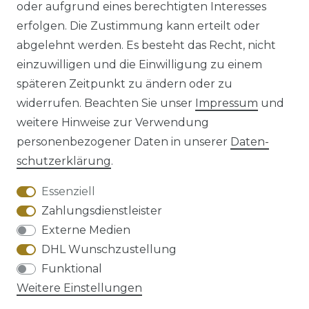
oder aufgrund eines berechtigten Interesses
erfolgen. Die Zustimmung kann erteilt oder
abgelehnt werden. Es besteht das Recht, nicht
einzuwilligen und die Einwilligung zu einem
späteren Zeitpunkt zu ändern oder zu
Impressum
Daten­schutz­erklärung
widerrufen. Beachten Sie unser
Impressum
und
weitere Hinweise zur Verwendung
personenbezogener Daten in unserer
Daten­
schutz­erklärung
.
AGB
Barrierefreiheitserklärung
Essenziell
Zahlungsdienstleister
Externe Medien
DHL Wunschzustellung
Widerrufs­recht
Funktional
Weitere Einstellungen