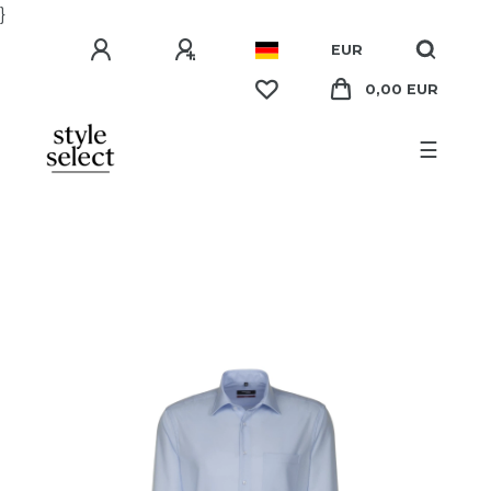
}
EUR
0,00 EUR
☰