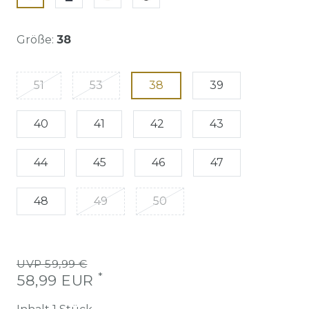
Größe:
38
51
53
38
39
40
41
42
43
44
45
46
47
48
49
50
UVP 59,99 €
*
58,99 EUR