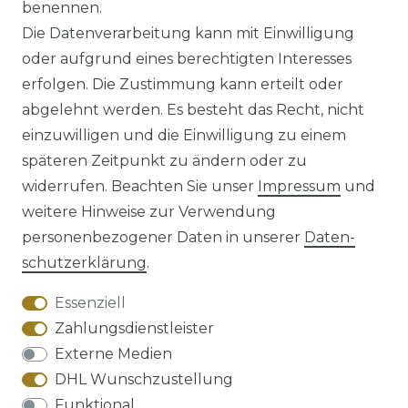
benennen.
*
inkl. ges. MwSt.
zzgl.
Versandkosten
Die Datenverarbeitung kann mit Einwilligung
oder aufgrund eines berechtigten Interesses
erfolgen. Die Zustimmung kann erteilt oder
abgelehnt werden. Es besteht das Recht, nicht
einzuwilligen und die Einwilligung zu einem
späteren Zeitpunkt zu ändern oder zu
Impressum
Daten­schutz­erklärung
widerrufen. Beachten Sie unser
Impressum
und
weitere Hinweise zur Verwendung
personenbezogener Daten in unserer
Daten­
schutz­erklärung
.
AGB
Barrierefreiheitserklärung
Essenziell
Zahlungsdienstleister
Externe Medien
DHL Wunschzustellung
Widerrufs­recht
Funktional