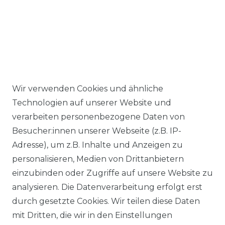
Wir verwenden Cookies und ähnliche
Ähnlicher Artikel
Technologien auf unserer Website und
verarbeiten personenbezogene Daten von
Besucher:innen unserer Webseite (z.B. IP-
Brühl - Comfort Fit - Herren
Adresse), um z.B. Inhalte und Anzeigen zu
Flatfront Hose mit
personalisieren, Medien von Drittanbietern
Schurwollanteil, Udine
einzubinden oder Zugriffe auf unsere Website zu
(0283003455100)
analysieren. Die Datenverarbeitung erfolgt erst
ab 99,95 € *
durch gesetzte Cookies. Wir teilen diese Daten
mit Dritten, die wir in den Einstellungen