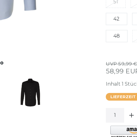
51
42
48
UVP 59,99 
58,99 E
Inhalt
1
Stüc
LIEFERZEIT