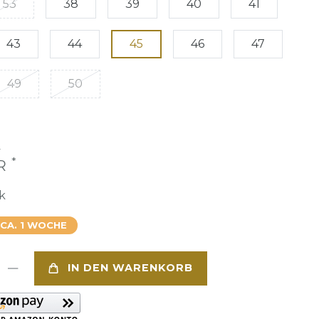
53
38
39
40
41
43
44
45
46
47
49
50
€
*
UR
k
 CA. 1 WOCHE
IN DEN WARENKORB