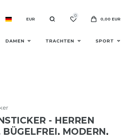
0
EUR
0,00 EUR
DAMEN
TRACHTEN
SPORT
ker
NSTICKER - HERREN
 BÜGELFREI, MODERN,