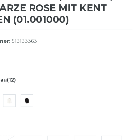
RZE ROSE MIT KENT
N (01.001000)
mer:
513133363
lau(12)